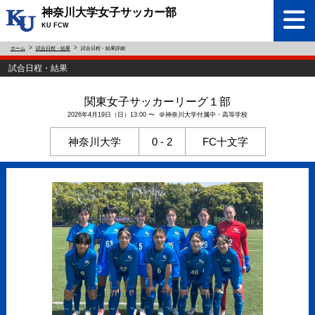
神奈川大学女子サッカー部
KU FCW
ホーム
試合日程・結果
試合日程・結果詳細
試合日程・結果
関東女子サッカーリーグ１部
2026年4月19日（日）13:00 〜 ＠神奈川大学付属中・高等学校
神奈川大学
0 - 2
FC十文字