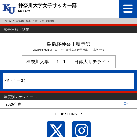
神奈川大学女子サッカー部
KU FCW
ホーム
試合日程・結果
試合日程・結果詳細
試合日程・結果
皇后杯神奈川県予選
2026年5月31日（日） 〜 ＠神奈川大学付属中・高等学校
神奈川大学
1 - 1
日体大サテライト
PK（４ー２）
年度別スケジュール
>
2026年度
CLUB SPONSOR