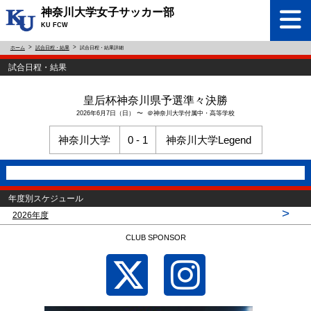
神奈川大学女子サッカー部
KU FCW
ホーム
試合日程・結果
試合日程・結果詳細
試合日程・結果
皇后杯神奈川県予選準々決勝
2026年6月7日（日） 〜 ＠神奈川大学付属中・高等学校
神奈川大学
0 - 1
神奈川大学Legend
年度別スケジュール
>
2026年度
CLUB SPONSOR