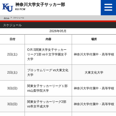
神奈川大学女子サッカー部
KU FCW
ホーム
スケジュール
スケジュール
<
>
2026年05月
日付
内容
場所
O.R.S関東大学女子サッカー
2日(
土
)
リーグ1部 vs十文字学園女子
神奈川大学付属中・高等学校
大学
ブロッサムリーグ vs大東文化
2日(
土
)
大東文化大学
大学
関東女子サッカーリーグ１部
3日(
日
)
神奈川大学付属中・高等学校
vs山梨学院大学
関東女子サッカーリーグ2部
3日(
日
)
神奈川大学付属中・高等学校
vs帝京平成大学