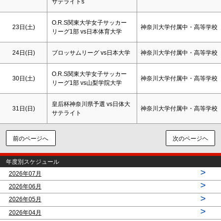
サテライトs
O.R.S関東大学女子サッカー
23日(
土
)
神奈川大学付属中・高等学校
リーグ1部 vs日本体育大学
24日(
日
)
ブロッサムリーグ vs日本大学
神奈川大学付属中・高等学校
O.R.S関東大学女子サッカー
30日(
土
)
神奈川大学付属中・高等学校
リーグ1部 vs山梨学院大学
皇后杯神奈川県予選 vs日体大
31日(
日
)
神奈川大学付属中・高等学校
サテライト
前のページへ
次のページヘ
年度別スケジュール
>
2026年07月
>
2026年06月
>
2026年05月
>
2026年04月