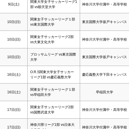
関東大学女子サッカーリーグ1
9日(
土
)
神奈川大学付属中・高等学校
部 vs順天堂大学
関東女子サッカーリーグ１部
10日(
日
)
東京国際大学坂戸キャンパス
vs東京国際大学
関東女子サッカーリーグ2部
10日(
日
)
神奈川大学付属中・高等学校
vs大東文化大学
ブロッサムリーグ vs東京国際
10日(
日
)
東京国際大学坂戸キャンパス
大学
O.R.S関東大学女子サッカー
16日(
土
)
慶応義塾大学下田キャンパス
リーグ1部 vs慶応義塾大学
関東女子サッカーリーグ１部
16日(
土
)
早稲田大学
vs早稲田大学
関東女子サッカーリーグ2部
17日(
日
)
神奈川大学付属中・高等学校
vs国際武道大学
神奈川県リーグ1部 vs日体大
17日(
日
)
神奈川大学付属中・高等学校